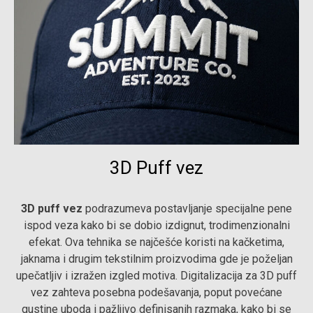
3D Puff vez
3D puff vez
podrazumeva postavljanje specijalne pene
ispod veza kako bi se dobio izdignut, trodimenzionalni
efekat. Ova tehnika se najčešće koristi na kačketima,
jaknama i drugim tekstilnim proizvodima gde je poželjan
upečatljiv i izražen izgled motiva. Digitalizacija za 3D puff
vez zahteva posebna podešavanja, poput povećane
gustine uboda i pažljivo definisanih razmaka, kako bi se