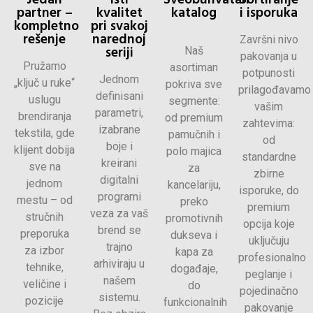
partner –
kvalitet
katalog
i isporuka
kompletno
pri svakoj
rešenje
narednoj
Završni nivo
seriji
Naš
pakovanja u
Pružamo
asortiman
potpunosti
Jednom
„ključ u ruke“
pokriva sve
prilagođavamo
definisani
uslugu
segmente:
vašim
parametri,
brendiranja
od premium
zahtevima:
izabrane
tekstila, gde
pamučnih i
od
boje i
klijent dobija
polo majica
standardne
kreirani
sve na
za
zbirne
digitalni
jednom
kancelariju,
isporuke, do
programi
mestu – od
preko
premium
veza za vaš
stručnih
promotivnih
opcija koje
brend se
preporuka
dukseva i
uključuju
trajno
za izbor
kapa za
profesionalno
arhiviraju u
tehnike,
događaje,
peglanje i
našem
veličine i
do
pojedinačno
sistemu.
pozicije
funkcionalnih
pakovanje