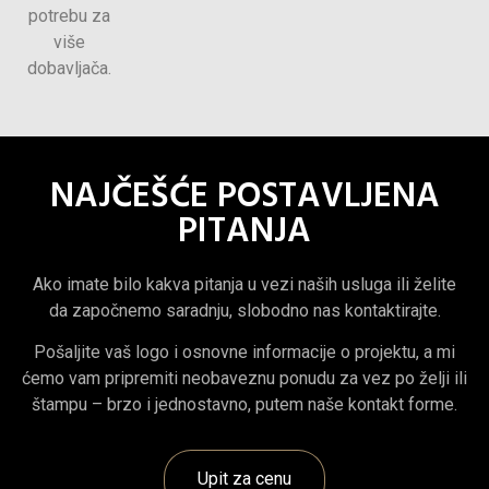
potrebu za
više
dobavljača.
NAJČEŠĆE POSTAVLJENA
PITANJA
Ako imate bilo kakva pitanja u vezi naših usluga ili želite
da započnemo saradnju, slobodno nas kontaktirajte.
Pošaljite vaš logo i osnovne informacije o projektu, a mi
ćemo vam pripremiti neobaveznu ponudu za vez po želji ili
štampu – brzo i jednostavno, putem naše kontakt forme.
Upit za cenu