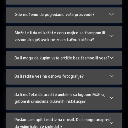
Gde možemo da pogledamo vaše proizvode?
Možete li da mi kažete cenu majice sa štampom ili
vezom ako još uvek ne znam tačnu količinu?
Da li mogu da kupim vaše artikle bez štampe ili veza?
Da li radite vez na osnovu fotografije?
Da li možete da uradite amblem sa logoom MUP-a,
grbom ili simbolima državnih institucija?
Poslao sam upit i motiv na e-mail. Da li mogu unapred
da vidim kako će izgledati?