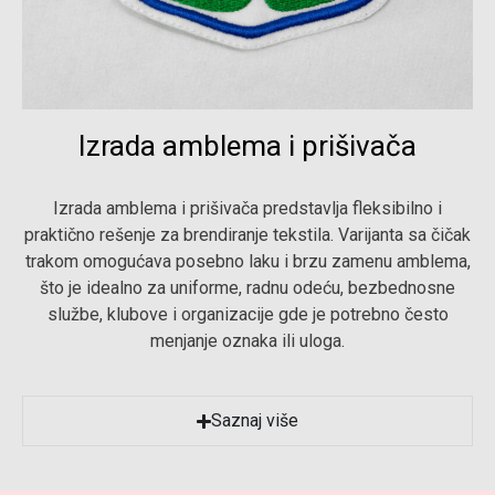
Izrada amblema i prišivača
Izrada amblema i prišivača predstavlja fleksibilno i
praktično rešenje za brendiranje tekstila. Varijanta sa čičak
trakom omogućava posebno laku i brzu zamenu amblema,
što je idealno za uniforme, radnu odeću, bezbednosne
službe, klubove i organizacije gde je potrebno često
menjanje oznaka ili uloga.
Saznaj više