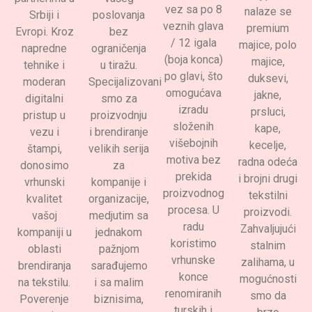
vez sa po 8
nalaze se
Srbiji i
poslovanja
veznih glava
premium
Evropi. Kroz
bez
/ 12 igala
majice, polo
napredne
ograničenja
(boja konca)
majice,
tehnike i
u tiražu.
po glavi, što
duksevi,
moderan
Specijalizovani
omogućava
jakne,
digitalni
smo za
izradu
prsluci,
pristup u
proizvodnju
složenih
kape,
vezu i
i brendiranje
višebojnih
kecelje,
štampi,
velikih serija
motiva bez
radna odeća
donosimo
za
prekida
i brojni drugi
vrhunski
kompanije i
proizvodnog
tekstilni
kvalitet
organizacije,
procesa. U
proizvodi.
vašoj
medjutim sa
radu
Zahvaljujući
kompaniji u
jednakom
koristimo
stalnim
oblasti
pažnjom
vrhunske
zalihama, u
brendiranja
sarađujemo
konce
mogućnosti
na tekstilu.
i sa malim
renomiranih
smo da
Poverenje
biznisima,
turskih i