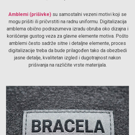
Amblemi (prišivke)
su samostalni vezeni motivi koji se
mogu prišiti ili pričvrstiti na radnu uniformu. Digitalizacija
amblema obično podrazumeva izradu obruba oko dizajna i
korišćenje gustog veza za glavne elemente motiva. Pošto
amblemi često sadrže sitne i detaljne elemente, proces
digitalizacije treba da bude prilagođen tako da obezbedi
jasne detalje, kvalitetan izgled i dugotrajnost nakon
prišivanja na različite vrste materijala.