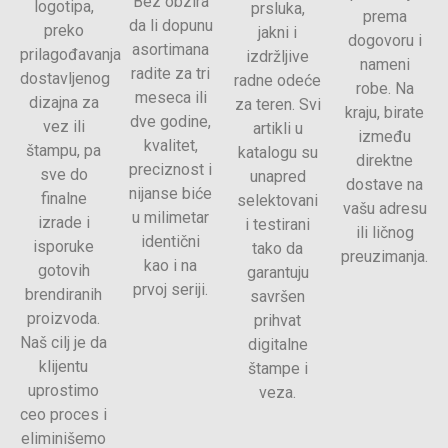
Bez obzira
logotipa,
prsluka,
prema
da li dopunu
preko
jakni i
dogovoru i
asortimana
prilagođavanja
izdržljive
nameni
radite za tri
dostavljenog
radne odeće
robe. Na
meseca ili
dizajna za
za teren. Svi
kraju, birate
dve godine,
vez ili
artikli u
između
kvalitet,
štampu, pa
katalogu su
direktne
preciznost i
sve do
unapred
dostave na
nijanse biće
finalne
selektovani
vašu adresu
u milimetar
izrade i
i testirani
ili ličnog
identični
isporuke
tako da
preuzimanja.
kao i na
gotovih
garantuju
prvoj seriji.
brendiranih
savršen
proizvoda.
prihvat
Naš cilj je da
digitalne
klijentu
štampe i
uprostimo
veza.
ceo proces i
eliminišemo