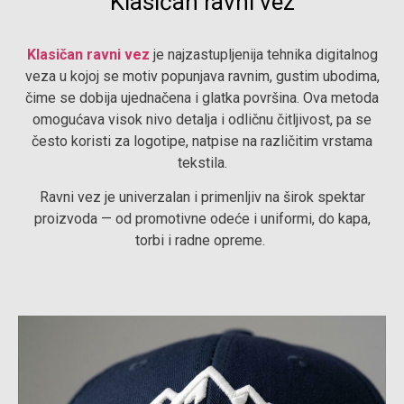
Klasičan ravni vez
Klasičan ravni vez
je najzastupljenija tehnika digitalnog
veza u kojoj se motiv popunjava ravnim, gustim ubodima,
čime se dobija ujednačena i glatka površina. Ova metoda
omogućava visok nivo detalja i odličnu čitljivost, pa se
često koristi za logotipe, natpise na različitim vrstama
tekstila.
Ravni vez je univerzalan i primenljiv na širok spektar
proizvoda — od promotivne odeće i uniformi, do kapa,
torbi i radne opreme.