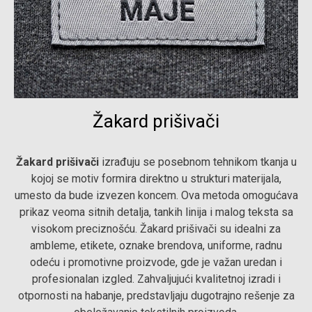
Žakard prišivači
Žakard prišivači
izrađuju se posebnom tehnikom tkanja u
kojoj se motiv formira direktno u strukturi materijala,
umesto da bude izvezen koncem. Ova metoda omogućava
prikaz veoma sitnih detalja, tankih linija i malog teksta sa
visokom preciznošću. Žakard prišivači su idealni za
ambleme, etikete, oznake brendova, uniforme, radnu
odeću i promotivne proizvode, gde je važan uredan i
profesionalan izgled. Zahvaljujući kvalitetnoj izradi i
otpornosti na habanje, predstavljaju dugotrajno rešenje za