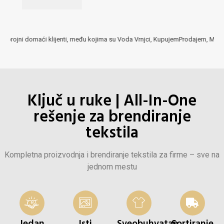
lijenti, među kojima su Voda Vrnjci, KupujemProdajem, Maxi, Naxi Radio, Laguna
Ključ u ruke | All-In-One
rešenje za brendiranje
tekstila
Kompletna proizvodnja i brendiranje tekstila za firme – sve na
jednom mestu
Jedan
Isti
Sveobuhvatan
Sortiranje