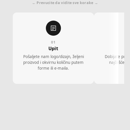
← Prevucite da vidite sve korake →
01
Upit
P
Pošaljete nam logo/dizajn, željeni
Dobijate prec
proizvod i okvirnu količinu putem
najčešće is
forme ili e-maila.