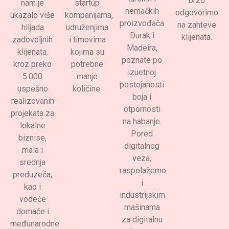
brzo
nam je
startup
nemačkih
odgovorimo
ukazalo više
kompanijama,
proizvođača
na zahteve
hiljada
udruženjima
Durak i
klijenata.
zadovoljnih
i timovima
Madeira,
klijenata,
kojima su
poznate po
kroz preko
potrebne
izuetnoj
5.000
manje
postojanosti
uspešno
količine.
boja i
realizovanih
otpornosti
projekata za
na habanje.
lokalne
Pored
biznise,
digitalnog
mala i
veza,
srednja
raspolažemo
preduzeća,
i
kao i
industrijskim
vodeće
mašinama
domaće i
za digitalnu
međunarodne