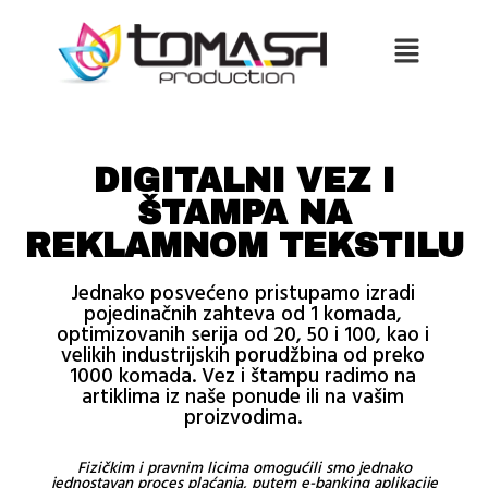
DIGITALNI VEZ I
ŠTAMPA NA
REKLAMNOM TEKSTILU
Jednako posvećeno pristupamo izradi
pojedinačnih zahteva od 1 komada,
optimizovanih serija od 20, 50 i 100, kao i
velikih industrijskih porudžbina od preko
1000 komada. Vez i štampu radimo na
artiklima iz naše ponude ili na vašim
proizvodima.
Fizičkim i pravnim licima omogućili smo jednako
jednostavan proces plaćanja, putem e-banking aplikacije