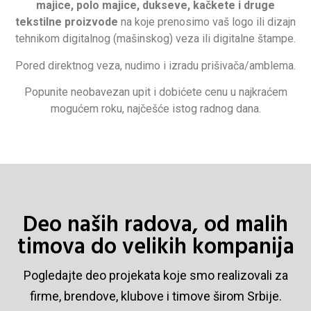
majice, polo majice, dukseve, kačkete i druge
tekstilne proizvode
na koje prenosimo vaš logo ili dizajn
tehnikom digitalnog (mašinskog) veza ili digitalne štampe.
Pored direktnog veza, nudimo i izradu prišivača/amblema.
Popunite neobavezan upit i dobićete cenu u najkraćem
mogućem roku, najčešće istog radnog dana.
Deo naših radova, od malih
timova do velikih kompanija
Pogledajte deo projekata koje smo realizovali za
firme, brendove, klubove i timove širom Srbije.