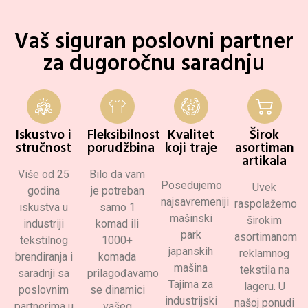
Vaš siguran poslovni partner
za dugoročnu saradnju
Iskustvo i
Fleksibilnost
Kvalitet
Širok
stručnost
porudžbina
koji traje
asortiman
artikala
Više od 25
Bilo da vam
Posedujemo
Uvek
godina
je potreban
najsavremeniji
raspolažemo
iskustva u
samo 1
mašinski
širokim
industriji
komad ili
park
asortimanom
tekstilnog
1000+
japanskih
reklamnog
brendiranja i
komada
mašina
tekstila na
saradnji sa
prilagođavamo
Tajima za
lageru. U
poslovnim
se dinamici
industrijski
našoj ponudi
partnerima u
vašeg