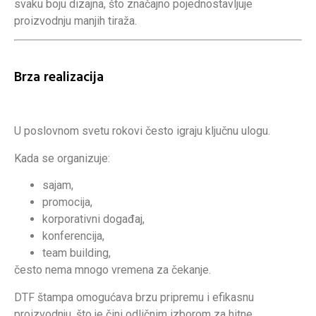
svaku boju dizajna, što značajno pojednostavljuje
proizvodnju manjih tiraža.
Brza realizacija
U poslovnom svetu rokovi često igraju ključnu ulogu.
Kada se organizuje:
sajam,
promocija,
korporativni događaj,
konferencija,
team building,
često nema mnogo vremena za čekanje.
DTF štampa omogućava brzu pripremu i efikasnu
proizvodnju, što je čini odličnim izborom za hitne