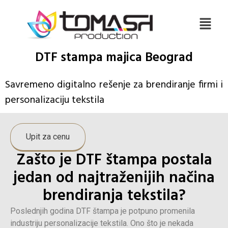
DTF stampa majica Beograd
Savremeno digitalno rešenje za brendiranje firmi i
personalizaciju tekstila
Upit za cenu
Zašto je DTF štampa postala
jedan od najtraženijih načina
brendiranja tekstila?
Poslednjih godina DTF štampa je potpuno promenila
industriju personalizacije tekstila. Ono što je nekada