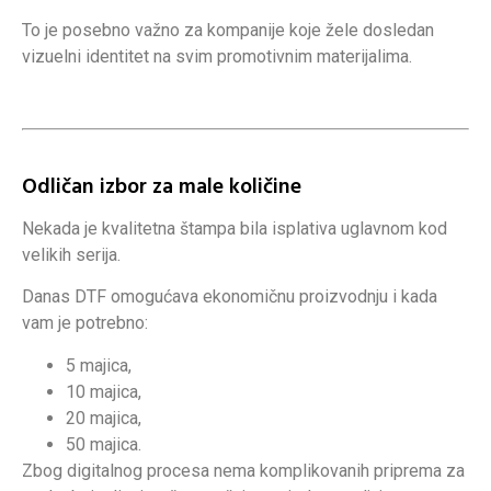
To je posebno važno za kompanije koje žele dosledan
vizuelni identitet na svim promotivnim materijalima.
Odličan izbor za male količine
Nekada je kvalitetna štampa bila isplativa uglavnom kod
velikih serija.
Danas DTF omogućava ekonomičnu proizvodnju i kada
vam je potrebno:
5 majica,
10 majica,
20 majica,
50 majica.
Zbog digitalnog procesa nema komplikovanih priprema za