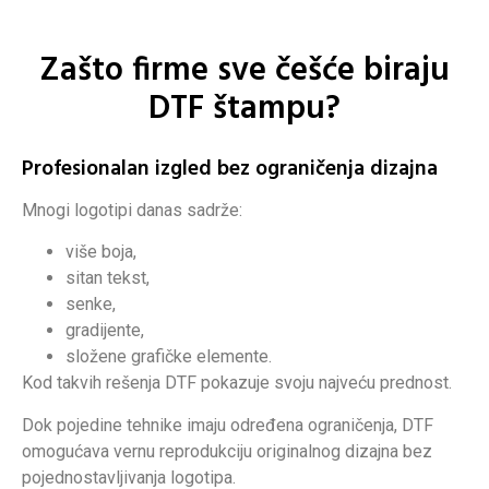
Zašto firme sve češće biraju
DTF štampu?
Profesionalan izgled bez ograničenja dizajna
Mnogi logotipi danas sadrže:
više boja,
sitan tekst,
senke,
gradijente,
složene grafičke elemente.
Kod takvih rešenja DTF pokazuje svoju najveću prednost.
Dok pojedine tehnike imaju određena ograničenja, DTF
omogućava vernu reprodukciju originalnog dizajna bez
pojednostavljivanja logotipa.