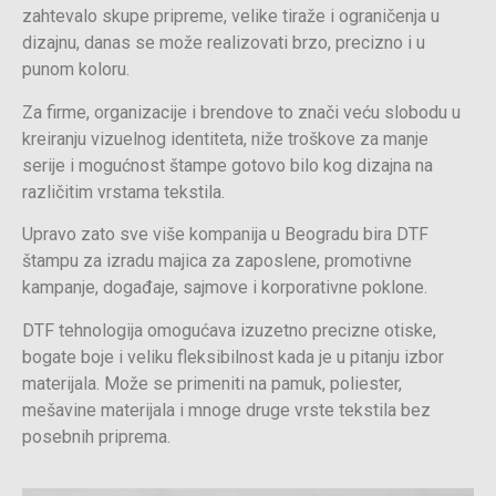
zahtevalo skupe pripreme, velike tiraže i ograničenja u
dizajnu, danas se može realizovati brzo, precizno i u
punom koloru.
Za firme, organizacije i brendove to znači veću slobodu u
kreiranju vizuelnog identiteta, niže troškove za manje
serije i mogućnost štampe gotovo bilo kog dizajna na
različitim vrstama tekstila.
Upravo zato sve više kompanija u Beogradu bira DTF
štampu za izradu majica za zaposlene, promotivne
kampanje, događaje, sajmove i korporativne poklone.
DTF tehnologija omogućava izuzetno precizne otiske,
bogate boje i veliku fleksibilnost kada je u pitanju izbor
materijala. Može se primeniti na pamuk, poliester,
mešavine materijala i mnoge druge vrste tekstila bez
posebnih priprema.