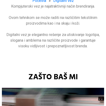
Početna
Digitalni vez
>
Kompjuterski vez je najatraktivniji način brendiranja.
Ovom tehnikom se može raditi na različitim tekstilnim
proizvodima kao i na skaju i koži.
Digitalni vez je elegantno rešenje za utiskivanje logotipa,
slogana i amblema na različite proizvode i garantuje
visoku vidljivost i prepoznatljivost brenda.
ZAŠTO BAŠ MI